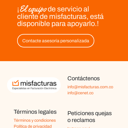
El equipo
¡
de servicio al
cliente de misfacturas, está
disponible para apoyarlo.!
Contacte asesoría personalizada
Contáctenos
info@misfacturas.com.co
info@cenet.co
Términos legales
Peticiones quejas
o reclamos
Términos y condiciones
Política de privacidad