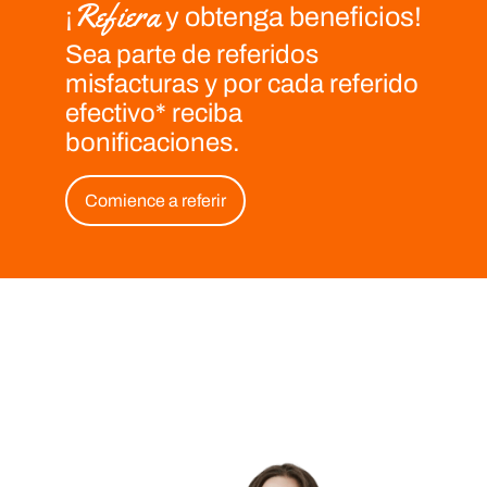
Refiera
¡
y obtenga beneficios!
Sea parte de
referidos
misfacturas
y por cada referido
efectivo* reciba
bonificaciones.
Comience a referir